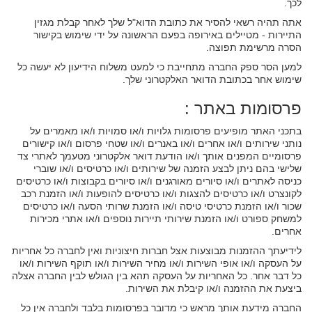
לכך.
אתה תהיה רשאי להסיר את כתובת הדוא"ל שלך לאחר קבלת מגזין
התיירות - מטיילים באירופה בפעם הראשונה על ידי שימוש בקישור
הסרה מרשימת תפוצה.
למען הסר ספק החברה מתחייבת כי למעט משלוח הידיעון לא יעשה כל
שימוש אחר בכתובת הדואר האלקטרוני שלך.
פרסומות באתר :
בתכני האתר מופיעים פרסומות גלויות ו/או סמויות ו/או מאמרים על
נותני שירותים ו/או אחרים ו/או באנרים ו/או שטחי פרסום ו/או קישורים
פרסומיים המפנים אותך ו/או הודעת דואר אלקטרוני מטעמך לאתרי צד
שלישי בהם ניתן לבצע הזמנה של שירותים ו/או כרטיסים ו/או שוברי
כניסה לאתרים ו/או סיורים מאורגנים ו/או סיורים בקבוצות ו/או כרטיסים
לקונצרט ו/או כרטיסים להצגות ו/או כרטיסים להופעות ו/או הזמנת רכב
שכור ו/או הזמנת כרטיסי טיסה ו/או הזמנת שרותי הסעה ו/או כרטיסים
למשחק ספורט ו/או הזמנת שירותי תיירות נוספים ו/או אתרי מכירות
אחרים.
לידיעתך ההזמנות מבוצעות אצל חברות חיצוניות ואין לחברה כל אחריות
על העסקה ו/או אופי השירות ו/או מחיר השירות ו/או תוקף השירות ו/או
כל דבר אחר. כל האחריות על העסקה תהא בין הגולש לבין החברה אצלה
ביצעת את ההזמנה ו/או קיבלת את השירות.
החברה מידעת אותך מראש כי מדובר בפרסומות בלבד ולחברה אין כל