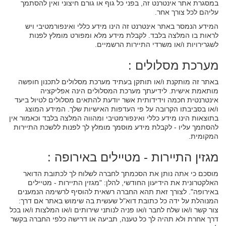
במסגרת אתר אינטרנט זה, בפני כל גוף או גורם חיצוני ואין להסתמך
עליהם לכל צורך אחר.
המידע הנמסר באתר אינטרנט זה הינו מידע כללי ואינפורמטיבי ויש
לראות בו המלצה בלבד. לקבלת מידע מלא ומפורט מומלץ לפנות
לשגרירויות ו/או משרדי התיירות הרשמיים.
מערכת מסלולים :
באתר זה מותקנת ו/או תותקן בעתיד מערכת מסלולים לתכנון חופשה
מותאמת אישית. לידיעתך מערכת המסלולים הינה אפליקציה
אינטרנטית חכמה וידידותית אשר יודעת להתאים מסלולים לטיול ביעד
ו/או בסביבתו הקרובה על פי העדפות האישיות שלך. המידע המוצג
בתוצאות הינו מידע כללי ואינפורמטיבי ומהווה המלצה בלבד וכאמור אין
להסתמך עליו - לקבלת מידע מוסמך מומלץ לך לפנות ללשכת התיירות
המקומית.
מגזין התיירות - מטיילים באירופה :
מוסכם כי אתה נותן את הסכמתך לחברה לשלוח לך לכתובת הדואר
האלקטרונית את הידיעון החודשי, להלן: "מגזין התיירות - מטיילים
באירופה". לצורך זאת תהא החברה רשאית להוסיף לרשימה הנמענים
המנוהלת על ידה כל כתובת דוא"ל שעשית בה שימוש באתר אם דרך:
צור קשר ו/או שלח לחבר ו/או פניה לנותני שירותים ו/או המלצות ו/או בכל
דרך אחרת ולא תהיה לך כל טענה, תביעה או דרישה כלפי החברה בקשר