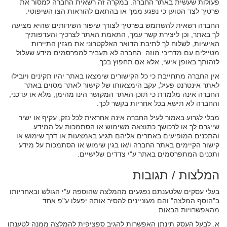
פעולות שעשית באתר החברה. במקרה זה רשאית החברה למסור את
פרטיך לצד הטוען כי נפגע ממך או בהתאם להוראות הצו השיפוטי.
החברה רשאית להשתמש בפרטיך לצורך שיפור השירותים שהיא מציעה
לך באתר, וכן ליצירת קשר עמך, התאמת האתר לצרכיך והעדפותיך
האישיות, לשלוח לך לתיבת הדואר האלקטרוני את מגזין התיירות
מטיילים עם מדריכי מוזה. החברה לא תעביר למפרסמים מידע שעלול
לזהותך באופן אישי, אלא אם תחפוץ בכך.
אין החברה מתחייבת כי כל הקישורים שימצאו באתר יהיו תקינים ויובילו
לאתר אינטרנט פעיל, עקב הימצאותו של קישור לאתר מסוים באתר
החברה אינה מלמדת כי תוכן האתר המקושר הינו מהימן, מלא או עדכני,
והחברה לא תישא בכל אחריות בקשר לכך.
מבלי לגרוע באמור לעיל החברה אינה אחראית לכל נזק, עקיף או ישיר
שייגרם לך או לרכושך כתוצאה משימוש או הסתמכות על המידע
והתכנים המופיעים באתרים אליהם תגיע באמצעות או דרך שימוש או
קישור הקיימים באתר החברה ו/או בגין שימוש או הסתמכות על מידע
ותכנים המתפרסמים באתר ע"י צדדים שלישיים.
המלצות / תגובות
בעלי עסקים שלטענתם נפגעים מהמלצה שהוספה ע"י הגולש ובאחריותו
ב"הוסף המלצה" והם מעוניינים להסיר אותה יפעלו ע"פ אחד
מהאפשרויות הבאות :
א. לבעל העסק תינתן האפשרות להגיב ספציפית להמלצה ממנה לטענתו