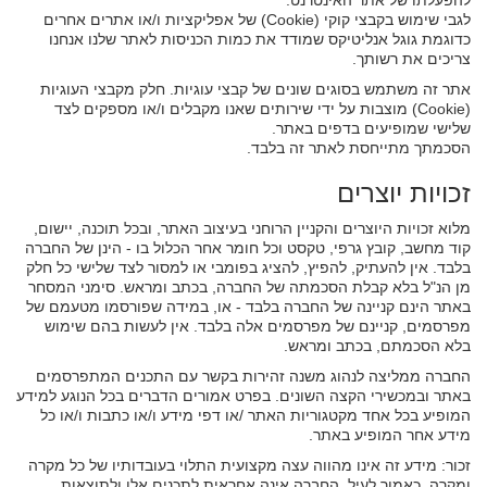
לגבי שימוש בקבצי קוקי (Cookie) של אפליקציות ו/או אתרים אחרים
כדוגמת גוגל אנליטיקס שמודד את כמות הכניסות לאתר שלנו אנחנו
צריכים את רשותך.
אתר זה משתמש בסוגים שונים של קבצי עוגיות. חלק מקבצי העוגיות
(Cookie) מוצבות על ידי שירותים שאנו מקבלים ו/או מספקים לצד
שלישי שמופיעים בדפים באתר.
הסכמתך מתייחסת לאתר זה בלבד.
זכויות יוצרים
מלוא זכויות היוצרים והקניין הרוחני בעיצוב האתר, ובכל תוכנה, יישום,
קוד מחשב, קובץ גרפי, טקסט וכל חומר אחר הכלול בו - הינן של החברה
בלבד. אין להעתיק, להפיץ, להציג בפומבי או למסור לצד שלישי כל חלק
מן הנ"ל בלא קבלת הסכמתה של החברה, בכתב ומראש. סימני המסחר
באתר הינם קניינה של החברה בלבד - או, במידה שפורסמו מטעמם של
מפרסמים, קניינם של מפרסמים אלה בלבד. אין לעשות בהם שימוש
בלא הסכמתם, בכתב ומראש.
החברה ממליצה לנהוג משנה זהירות בקשר עם התכנים המתפרסמים
באתר ובמכשירי הקצה השונים. בפרט אמורים הדברים בכל הנוגע למידע
המופיע בכל אחד מקטגוריות האתר /או דפי מידע ו/או כתבות ו/או כל
מידע אחר המופיע באתר.
זכור: מידע זה אינו מהווה עצה מקצועית התלוי בעובדותיו של כל מקרה
ומקרה. כאמור לעיל, החברה אינה אחראית לתכנים אלו ולתוצאות,