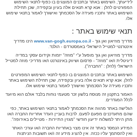
לידיעתך, השימוש באתר ובתכנים המוצגים בו כפוף לתנאי השימוש
המפורטים להלן : אנא קרא תנאים אלה בעיון ובקפידה, שכן תחילת
השימוש באתר ותכניו מעידה על הסכמתך ואישורך לאמור בתנאי שימוש
אלו.
תנאי שימוש באתר :
מדריך מוזיאון ואן גוך -
www.van-gogh.europa.co.il
הינו מדריך
אינטרנטי למטייל הישראלי באמסטרדם - הולנד.
מדריך מוזיאון ואן גוך מופעל ע"י "מוזה" יזמות וקידום עסקי במדיה
דיגיטלית ו/או "מוזה" - פרסום ושיווק באינטרנט ו/או מדריכי מוזה למטייל
הישראלי (להלן : "החברה").
השימוש באתר ובתכנים המוצגים בו כפוף לתנאי השימוש המפורטים
להלן. אנא קרא תנאים אלה בעיון ובקפידה, שכן תחילת השימוש באתר
ותכניו מעידה על הסכמתך ואישורך לאמור בתנאי שימוש אלו.
האמור בתקנון זה מנוסח בלשון זכר מטעמי נוחות בלבד אולם הוא מיועד
לכלל המגדרים.
הגלישה באתר מהווה את הסכמתך לאמור בתנאי השימוש באתר, כפי
שהם מתעדכנים מפעם לפעם. לרבות בעניין העדר אחריות החברה ו/או
מתן היתר למשלוח ידיעון חודשי "מגזין התיירות - מטיילים באירופה".
המידע הנמסר באתר זה אינו מצוי באחריות החברה ו/או עורכי האתר
ואין להסתמך עליו ככזה. אין להציג מידע זה ו/או תשובות הניתנות