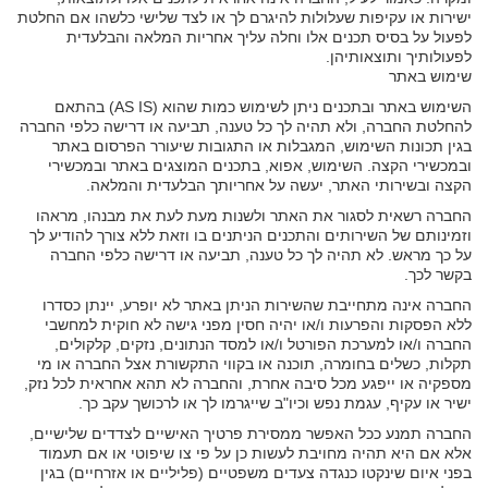
ישירות או עקיפות שעלולות להיגרם לך או לצד שלישי כלשהו אם החלטת
לפעול על בסיס תכנים אלו וחלה עליך אחריות המלאה והבלעדית
לפעולותיך ותוצאותיהן.
שימוש באתר
השימוש באתר ובתכנים ניתן לשימוש כמות שהוא (AS IS) בהתאם
להחלטת החברה, ולא תהיה לך כל טענה, תביעה או דרישה כלפי החברה
בגין תכונות השימוש, המגבלות או התגובות שיעורר הפרסום באתר
ובמכשירי הקצה. השימוש, אפוא, בתכנים המוצגים באתר ובמכשירי
הקצה ובשירותי האתר, יעשה על אחריותך הבלעדית והמלאה.
החברה רשאית לסגור את האתר ולשנות מעת לעת את מבנהו, מראהו
וזמינותם של השירותים והתכנים הניתנים בו וזאת ללא צורך להודיע לך
על כך מראש. לא תהיה לך כל טענה, תביעה או דרישה כלפי החברה
בקשר לכך.
החברה אינה מתחייבת שהשירות הניתן באתר לא יופרע, יינתן כסדרו
ללא הפסקות והפרעות ו/או יהיה חסין מפני גישה לא חוקית למחשבי
החברה ו/או למערכת הפורטל ו/או למסד הנתונים, נזקים, קלקולים,
תקלות, כשלים בחומרה, תוכנה או בקווי התקשורת אצל החברה או מי
מספקיה או ייפגע מכל סיבה אחרת, והחברה לא תהא אחראית לכל נזק,
ישיר או עקיף, עגמת נפש וכיו"ב שייגרמו לך או לרכושך עקב כך.
החברה תמנע ככל האפשר ממסירת פרטיך האישיים לצדדים שלישיים,
אלא אם היא תהיה מחויבת לעשות כן על פי צו שיפוטי או אם תעמוד
בפני איום שינקטו כנגדה צעדים משפטיים (פליליים או אזרחיים) בגין