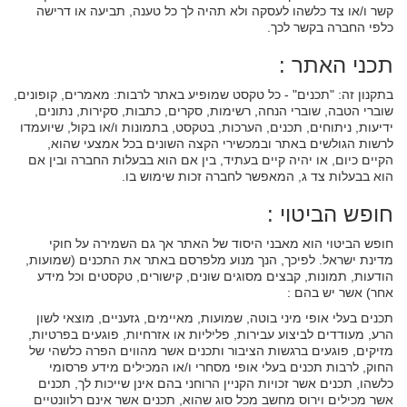
קשר ו/או צד כלשהו לעסקה ולא תהיה לך כל טענה, תביעה או דרישה
כלפי החברה בקשר לכך.
תכני האתר :
בתקנון זה: "תכנים" - כל טקסט שמופיע באתר לרבות: מאמרים, קופונים,
שוברי הטבה, שוברי הנחה, רשימות, סקרים, כתבות, סקירות, נתונים,
ידיעות, ניתוחים, תכנים, הערכות, בטקסט, בתמונות ו/או בקול, שיועמדו
לרשות הגולשים באתר ובמכשירי הקצה השונים בכל אמצעי שהוא,
הקיים כיום, או יהיה קיים בעתיד, בין אם הוא בבעלות החברה ובין אם
הוא בבעלות צד ג, המאפשר לחברה זכות שימוש בו.
חופש הביטוי :
חופש הביטוי הוא מאבני היסוד של האתר אך גם השמירה על חוקי
מדינת ישראל. לפיכך, הנך מנוע מלפרסם באתר את התכנים (שמועות,
הודעות, תמונות, קבצים מסוגים שונים, קישורים, טקסטים וכל מידע
אחר) אשר יש בהם :
תכנים בעלי אופי מיני בוטה, שמועות, מאיימים, גזעניים, מוצאי לשון
הרע, מעודדים לביצוע עבירות, פליליות או אזרחיות, פוגעים בפרטיות,
מזיקים, פוגעים ברגשות הציבור ותכנים אשר מהווים הפרה כלשהי של
החוק, לרבות תכנים בעלי אופי מסחרי ו/או המכילים מידע פרסומי
כלשהו, תכנים אשר זכויות הקניין הרוחני בהם אינן שייכות לך, תכנים
אשר מכילים וירוס מחשב מכל סוג שהוא, תכנים אשר אינם רלוונטיים