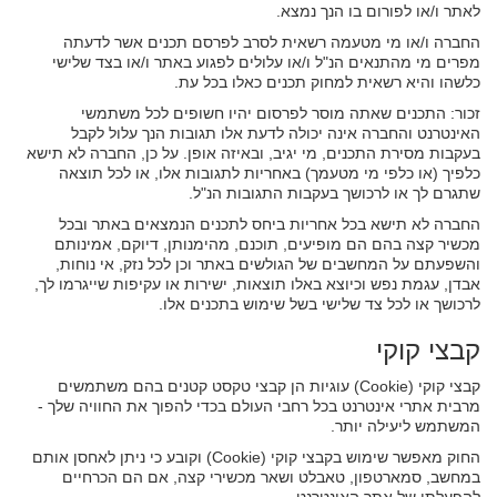
לאתר ו/או לפורום בו הנך נמצא.
החברה ו/או מי מטעמה רשאית לסרב לפרסם תכנים אשר לדעתה
מפרים מי מהתנאים הנ"ל ו/או עלולים לפגוע באתר ו/או בצד שלישי
כלשהו והיא רשאית למחוק תכנים כאלו בכל עת.
זכור: התכנים שאתה מוסר לפרסום יהיו חשופים לכל משתמשי
האינטרנט והחברה אינה יכולה לדעת אלו תגובות הנך עלול לקבל
בעקבות מסירת התכנים, מי יגיב, ובאיזה אופן. על כן, החברה לא תישא
כלפיך (או כלפי מי מטעמך) באחריות לתגובות אלו, או לכל תוצאה
שתגרם לך או לרכושך בעקבות התגובות הנ"ל.
החברה לא תישא בכל אחריות ביחס לתכנים הנמצאים באתר ובכל
מכשיר קצה בהם הם מופיעים, תוכנם, מהימנותן, דיוקם, אמינותם
והשפעתם על המחשבים של הגולשים באתר וכן לכל נזק, אי נוחות,
אבדן, עגמת נפש וכיוצא באלו תוצאות, ישירות או עקיפות שייגרמו לך,
לרכושך או לכל צד שלישי בשל שימוש בתכנים אלו.
קבצי קוקי
קבצי קוקי (Cookie) עוגיות הן קבצי טקסט קטנים בהם משתמשים
מרבית אתרי אינטרנט בכל רחבי העולם בכדי להפוך את החוויה שלך -
המשתמש ליעילה יותר.
החוק מאפשר שימוש בקבצי קוקי (Cookie) וקובע כי ניתן לאחסן אותם
במחשב, סמארטפון, טאבלט ושאר מכשירי קצה, אם הם הכרחיים
להפעלתו של אתר האינטרנט.